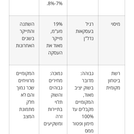
7%-8%.
מיסוי
רגיל
19%
השתנה
בעסקאות
מע"מ,
והתייקר
נדל"ן
מייקר
בשנים
מאוד את
האחרונות
העסקה
רשת
גבוהה:
נמוכה:
המקומיים
ביטחון
מדובר
מחירים
מרוויחים
מקומית
בשוק יציב
גבוהים
שכר נמוך
מאוד,
והשוק
והם לא
המקומיים
תלוי
חלק
מקבלים עד
בתיירות
מתמונת
100%
זרה
המצב
מימון ופטור
ומשקיעים
ממס