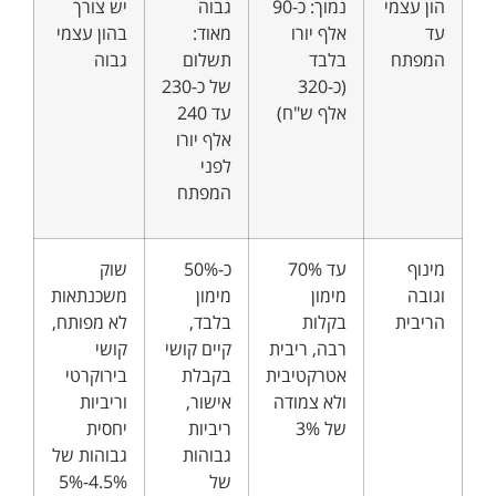
הון עצמי
נמוך: כ-90
גבוה
יש צורך
עד
אלף יורו
מאוד:
בהון עצמי
המפתח
בלבד
תשלום
גבוה
(כ-320
של כ-230
אלף ש"ח)
עד 240
אלף יורו
לפני
המפתח
מינוף
עד 70%
כ-50%
שוק
וגובה
מימון
מימון
משכנתאות
הריבית
בקלות
בלבד,
לא מפותח,
רבה, ריבית
קיים קושי
קושי
אטרקטיבית
בקבלת
בירוקרטי
ולא צמודה
אישור,
וריביות
של 3%
ריביות
יחסית
גבוהות
גבוהות של
של
4.5%-5%