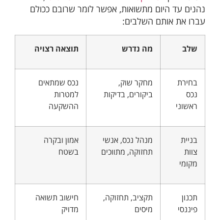
נהנים עד היום מתשואות, אפשר לומר שרובם ככולם
עברו את אותם השלבים:
שלב
מה נדרש
תוצאה רצויה
בחירת
מחקר שוק,
נכס שמתאים
נכס
ביקורים, בדיקות
למטרות
ראשוני
ההשקעה
בניית
מנהל נכס, אנשי
אמון ובקרה
צוות
תחזוקה, מתווכים
בשטח
מקומי
תכנון
תקציב, תחזוקה,
חישוב תשואה
פיננסי
מיסים
מדויק