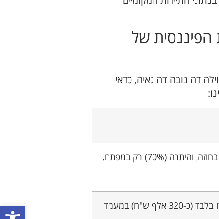
 בנתוני התיירות המקומיים
 הפיננסית של
וילה דה נובה דה גאיה, כדאי
ו:
עסקת 30-70%: משלמים 30% בחוזה, והיתרה (70%) רק במפתח.
נמוך מאוד: כ-80 עד 90 אלף יורו בלבד (כ-320 אלף ש"ח) במעמד
פתח סרגל