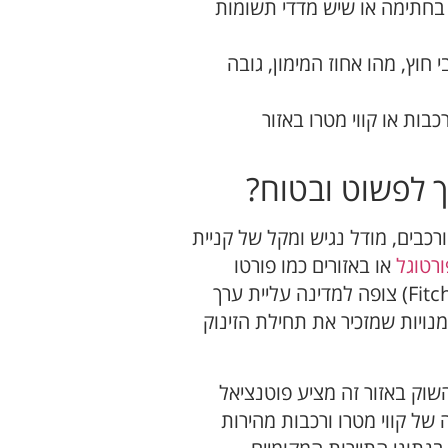
בחתימה או שיש מדדי תשומות
חוץ, מהו אחוז המימון, גובה
בות או קווי מטרו באזור
 לפשוט ובטוח?
רכבים, מודל נגיש ומקל של קניית
ורטוגל
או באזורים כמו פורטו
וליסבון דרך נדלניסטוגו. חברת דירוג האשראי פיץ' (Fitch) צופה למדינה עליית ערך
חלון הזדמנויות שמזכיר את תחילת הזינוק
השוק באזור זה מציע פוטנציאל
של קווי מטרו ורכבות מהירות