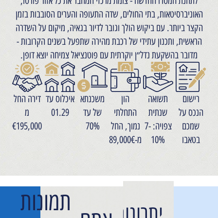
לתחנת המטרו החדשה - צומת מרכזי המחבר את כל אזור פורטו,
האוניברסיטאות, בתי החולים, שדה התעופה והערים הסובבות בזמן
הקצר ביותר. עם ביקוש הולך וגובר לדיור בגאיה, מיקום על השדרה
הראשית, ותכנון עתידי של רכבת מהירה שתפעל בשנים הקרובות -
מדובר בהשקעת נדל״ן יוקרתית עם פוטנציאל צמיחה יוצא דופן.
רישום
תשואה
הון
משכנתא
איכלוס עד
דירה החל
הנכס על
שנתית
התחלתי
של עד
01.29
מ
שמכם
צפויה: 7-
נמוך, החל
70%
€195,000
בטאבו
10%
מ-89,000€
תמונות
יתרונות