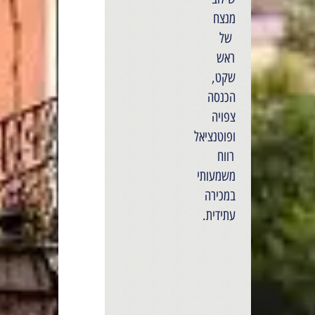
מנצח
של
ראש
שקט,
הכנסה
צפויה
ופוטנציאל
רווח
משמעותי
במכירה
עתידית.