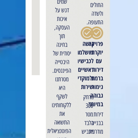
שמים
החולים
דגש על
ולשדה
איכות
התעופה.
העסקה,
תוך
פרויקט
גישה
בחינה
יוקרתי
מושלמת
יסודית של
עם
לכבישים
היבטייה
דירות
ראשיים
הפיננסים.
ברמת
ולמוקדי
מטרתנו
גימור
שירות
היא
גבוהה
לשקף
מרחק
במיוחד
ללקוחותינו
300
את
דירות
מטר
התשואה
בבנייה
בלבד
הפוטנציאלית
מודרנית
מכביש