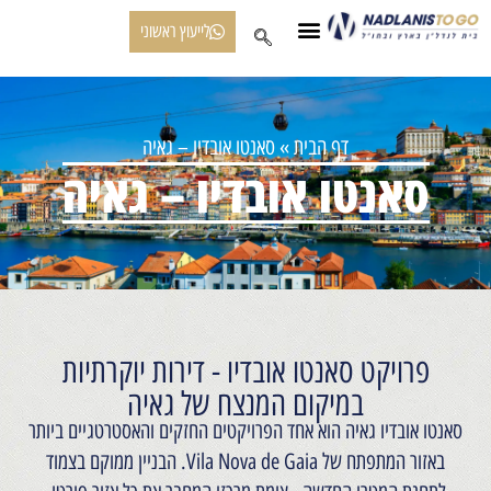
לייעוץ ראשוני
ההצלחות שלנו
הפודקאסט שלנו
פרוייקטים בשיווק
לקוחות ממליצים
נדל"ן בפורטוגל
אודות נדלניסטוגו
דף הבית
»
סאנטו אובדיו – גאיה
סאנטו אובדיו – גאיה
פרויקט סאנטו אובדיו - דירות יוקרתיות
במיקום המנצח של גאיה
סאנטו אובדיו גאיה הוא אחד הפרויקטים החזקים והאסטרטגיים ביותר
באזור המתפתח של Vila Nova de Gaia. הבניין ממוקם בצמוד