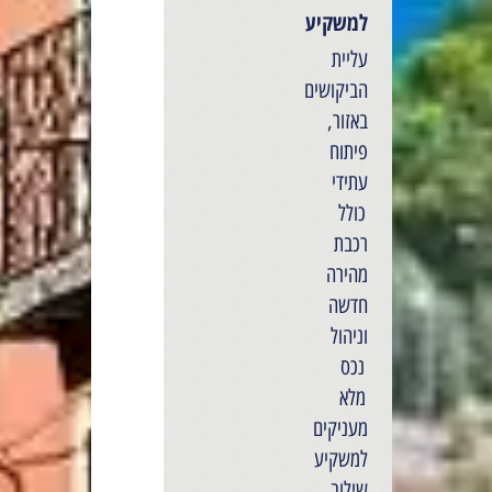
למשקיע
עליית
הביקושים
באזור,
פיתוח
עתידי
כולל
רכבת
מהירה
חדשה
וניהול
נכס
מלא
מעניקים
למשקיע
שילוב