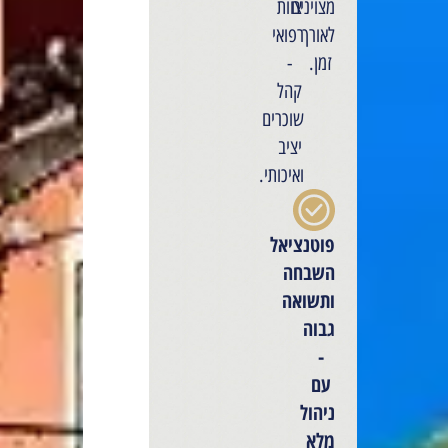
מצוינים
צוות
לאורך
רפואי
זמן.
-
קהל
שוכרים
יציב
ואיכותי.
פוטנציאל
השבחה
ותשואה
גבוה
-
עם
ניהול
מלא